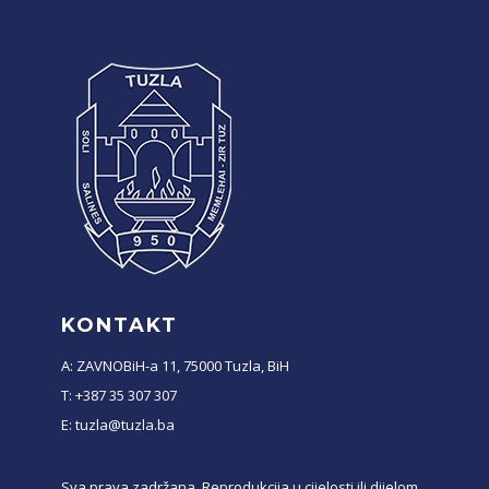
KONTAKT
A: ZAVNOBiH-a 11, 75000 Tuzla, BiH
T: +387 35 307 307
E: tuzla@tuzla.ba
Sva prava zadržana. Reprodukcija u cijelosti ili dijelom,