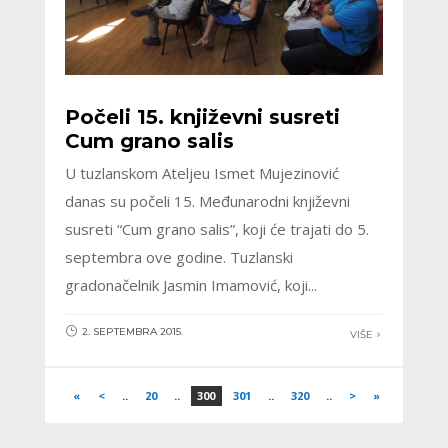
Počeli 15. književni susreti
Cum grano salis
U tuzlanskom Ateljeu Ismet Mujezinović
danas su počeli 15. Međunarodni književni
susreti “Cum grano salis”, koji će trajati do 5.
septembra ove godine. Tuzlanski
gradonačelnik Jasmin Imamović, koji...
2. SEPTEMBRA 2015.
VIŠE
«
<
..
20
..
300
301
..
320
..
>
»