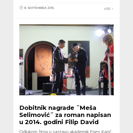
8. SEPTEMBRA 2015.
VIŠE
Dobitnik nagrade ˝Meša
Selimović˝ za roman napisan
u 2014. godini Filip David
Odlukom žirija u sastavu akademik Enes Karić,