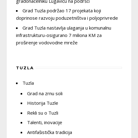
gradonačelniku Lugaviću na podršci
Grad Tuzla podržao 17 projekata koji
doprinose razvoju poduzetništva i poljoprivrede
Grad Tuzla nastavlja ulaganja u komunalnu
infrastrukturu-osigurano 7 miliona KM za
proširenje vodovodne mreže
TUZLA
Tuzla
Grad na zrnu soli
Historija Tuzle
Rekli su o Tuzli
Talenti, inovacije
Antifašistička tradicija