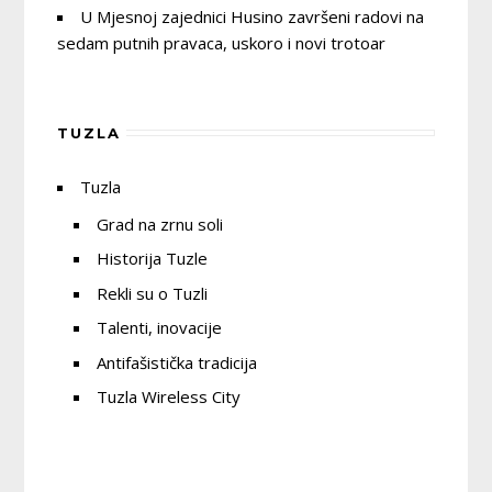
U Mjesnoj zajednici Husino završeni radovi na
sedam putnih pravaca, uskoro i novi trotoar
TUZLA
Tuzla
Grad na zrnu soli
Historija Tuzle
Rekli su o Tuzli
Talenti, inovacije
Antifašistička tradicija
Tuzla Wireless City