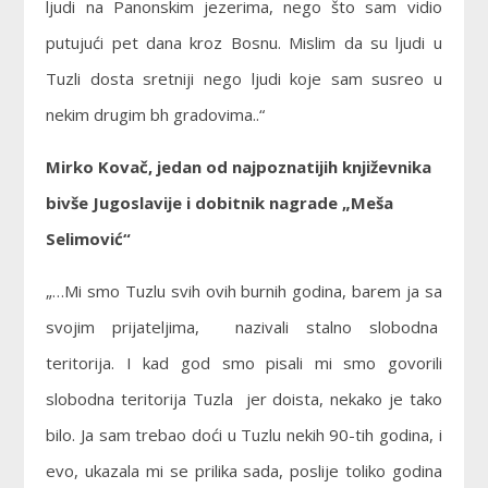
ljudi na Panonskim jezerima, nego što sam vidio
putujući pet dana kroz Bosnu. Mislim da su ljudi u
Tuzli dosta sretniji nego ljudi koje sam susreo u
nekim drugim bh gradovima..“
M
irko Kovač, jedan od najpoznatijih književnika
bivše Jugoslavije i dobitnik nagrade „Meša
Selimović“
„…Mi smo Tuzlu svih ovih burnih godina, barem ja sa
svojim prijateljima, nazivali stalno slobodna
teritorija. I kad god smo pisali mi smo govorili
slobodna teritorija Tuzla jer doista, nekako je tako
bilo. Ja sam trebao doći u Tuzlu nekih 90-tih godina, i
evo, ukazala mi se prilika sada, poslije toliko godina