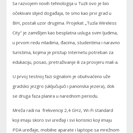
Sa razvojem novih tehnologija u Tuzli ovo je bio
očekivani slijed događaja, te smo kao prvi grad u
BiH, postali uzor drugima. Projekat „Tuzla Wireless
City“ je zamišljen kao besplatna usluga svim ljudima,
u prvom redu mladima, đacima, studentima i naravno
turistima, kojima je pristup Internetu potreban za
edukaciju, posao, pretraživanje ili za provjeru mail-a.
U prvoj testnoj fazi signalom je obuhvaćeno uže
gradsko jezgro (uključujući i panonska jezera), dok
se druga faza planira u narednom periodu.
Mreža radi na frekvenciji 2,4 GHz, Wi-Fi standard
koji imaju skoro svi uređaji i svi korisnici koji imaju
PDA uređaje, mobilne aparate i laptope sa mrežnom