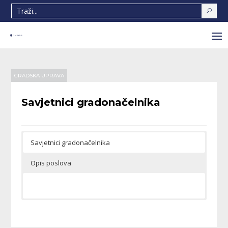
GRADSKA UPRAVA
Savjetnici gradonačelnika
Savjetnici gradonačelnika
Opis poslova
Obavlja stručno-savjetodavne poslove u pitanjima
koji proističu iz samoupravnog djelokruga grada.