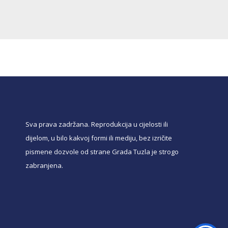
e
e
Sva prava zadržana. Reprodukcija u cijelosti ili
dijelom, u bilo kakvoj formi ili mediju, bez izričite
pismene dozvole od strane Grada Tuzla je strogo
zabranjena.