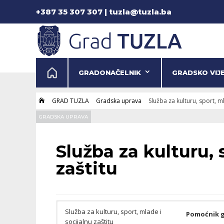
+387 35 307 307 | tuzla@tuzla.ba
GRADONAČELNIK
GRADSKO VIJ
GRAD TUZLA
Gradska uprava
Služba za kulturu, sport, ml

GRADSKA UPRAVA
Služba za kulturu, 
zaštitu
Služba za kulturu, sport, mlade i
Pomoćnik gr
socijalnu zaštitu