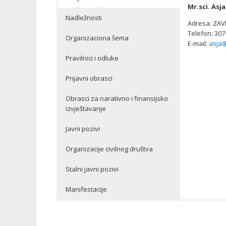
Mr.sci. Asja
Nadležnosti
Adresa: ZAV
Telefon: 307
Organizaciona šema
E-mail:
asja@
Pravilnici i odluke
Prijavni obrasci
Obrasci za narativno i finansijsko
izvještavanje
Javni pozivi
Organizacije civilnog društva
Stalni javni pozivi
Manifestacije
Služba za kul
Služba za kul
Pravilnik o 
Obrazac za f
Spisak organi
Stalni poziv
Manifestacij
OBRAZAC I
– prati stan
pozicija za p
sa pozicije 
Tuzle
Registar om
OBRAZAC N
Manifestacij
drugih propis
Zahtjev za u
godini i 