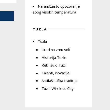
Narandžasto upozorenje
zbog visokih temperatura
g
TUZLA
a
Tuzla
Grad na zrnu soli
e
Historija Tuzle
z
a
Rekli su o Tuzli
Talenti, inovacije
e
Antifašistička tradicija
Tuzla Wireless City