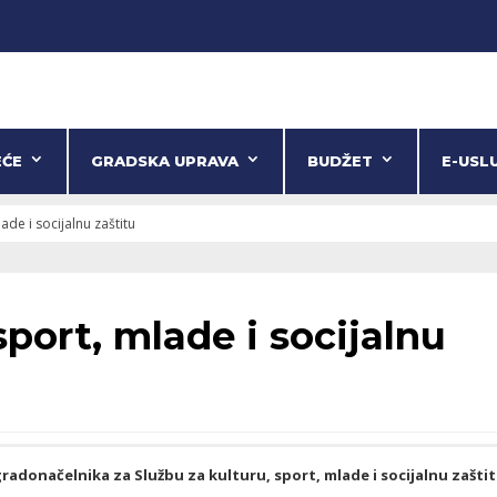
EĆE
GRADSKA UPRAVA
BUDŽET
E-USL
ade i socijalnu zaštitu
sport, mlade i socijalnu
adonačelnika za Službu za kulturu, sport, mlade i socijalnu zašti