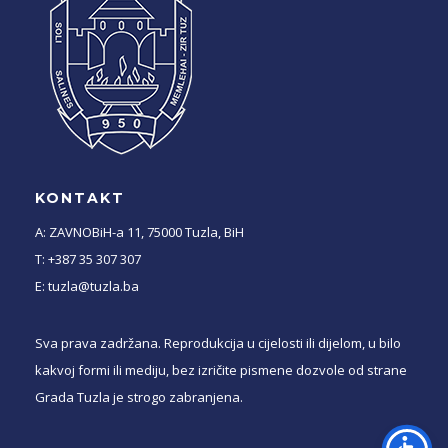
KONTAKT
A: ZAVNOBiH-a 11, 75000 Tuzla, BiH
T: +387 35 307 307
E: tuzla@tuzla.ba
Sva prava zadržana. Reprodukcija u cijelosti ili dijelom, u bilo
kakvoj formi ili mediju, bez izričite pismene dozvole od strane
Grada Tuzla je strogo zabranjena.