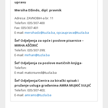
upravu
Mersiha Džindo, dipl. pravnik
Adresa: ZAVNOBiH-a br. 11
Telefon: 035/307-400
Fax: 035/307-401
E-mail:
mersihadz@tuzla.ba
,
opcauprava@tuzla.ba
Šef Odjeljenja za opće i poslove pisarnice –
MIRHA AŠČERIĆ
Telefon: 035/307-399;
E-mail:
mirhan@tuzla.ba
Šef Odjeljenja za poslove matičnih knjiga-
Telefon:
E-mail: maticniured@tuzla.ba
Šef Odjeljenja/Centra za birački spisak i
pružanje usluga građanima AMRA MUJKIĆ SULJIĆ
Telefon: 035/307-403;
E-mail:
amrams@tuzla.ba
Služba za opću upravu:
Služba za opću upravu
Odluka o usvajanju Vodiča za pristup informacijama i
Upis u matičnu knjigu rođenih djeteta rođenog u
Za prijavu sklapanja braka sa stranim državljaninom,
Ovjerom potpisa potvrđuje se da je potpis/otisak
Izvodi i uvjerenja iz matičnih knjiga izdaju se u:
Verifikacija upisa u matičnim knjigama
Djeca rođena na području Bosne i Hercegovine, u
Za prijavu sklapanja braka državljana BiH, uz
Za upis u MKV braka sklopljenog u inostranstvu, uz
Za naknadni upis činjenice smrti BIH državljana koji su