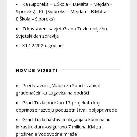
Ka (Siporeks – E.Škola – B.Malta – Mejdan –
gradonačelnik,
Siporeks) i Kb (Siporeks – Mejdan – B.Malta –
ostvaruje saradnju sa pomoćnicima
gradonačelnika u cilju blagovremene izrade i
E.Škola – Siporeks)
dostavljanja materijala za sjednice Kolegija,
Zdravstveni savjet Grada Tuzle obilježio
stara se o realizaciji poslova i zadataka u vezi sa
Svjetski dan zdravlja
sjednicama Kolegija gradonačelnika,
prima inicijative i prijedloge upućene
31.12.2025. godine
gradonačelniku i dostavlja ih nadležnim službama
na obradu,
obezbjeđuje pravno-tehničku obradu akata
usvojenih na sjednicama Kolegija gradonačelnika,
NOVIJE VIJESTI
stara se o objavljivanju odluka i drugih akata koje
donosi gradonačelnika iz svoje nadležnosti,
obavlja i druge poslove po nalogu gradonačelnika.
Predstavnici „Mladih za Sport“ zahvalili
gradonačelniku Lugaviću na podršci
Grad Tuzla podržao 17 projekata koji
doprinose razvoju poduzetništva i poljoprivrede
Grad Tuzla nastavlja ulaganja u komunalnu
infrastrukturu-osigurano 7 miliona KM za
proširenje vodovodne mreže