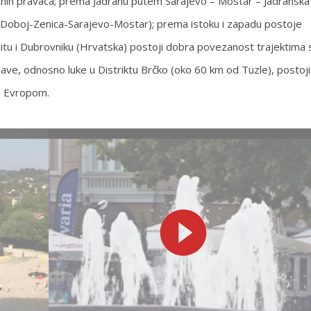
tnih pravaca; prema Jadranu putem Sarajevo – Mostar – Jadranska
e (Doboj-Zenica-Sarajevo-Mostar); prema istoku i zapadu postoje
litu i Dubrovniku (Hrvatska) postoji dobra povezanost trajektima 
ave, odnosno luke u Distriktu Brčko (oko 60 km od Tuzle), postoji
om Evropom.