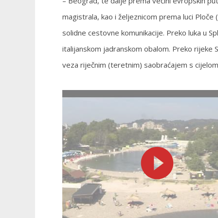
– Beograd, te dalje prema većini evropskih pu
magistrala, kao i željeznicom prema luci Ploč
solidne cestovne komunikacije. Preko luka u Sp
italijanskom jadranskom obalom. Preko rijeke S
veza riječnim (teretnim) saobraćajem s cijel