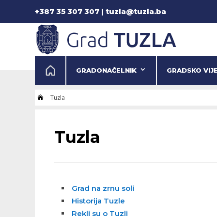
+387 35 307 307 | tuzla@tuzla.ba
GRADONAČELNIK
GRADSKO VIJ
Tuzla

Tuzla
Grad na zrnu soli
Historija Tuzle
Rekli su o Tuzli