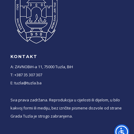
KONTAKT
A: ZAVNOBiH-a 11, 75000 Tuzla, BiH
T: +387 35 307 307
E: tuzla@tuzla.ba
Sva prava zadržana. Reprodukcija u cijelosti ili dijelom, u bilo
kakvoj formi ili mediju, bez izričite pismene dozvole od strane
Grada Tuzla je strogo zabranjena.