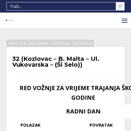
GIPS TUZLA - RED VOŽNJE
•
GIPS TUZLA - RED VOŽNJE
32 (Kozlovac – B. Malta – Ul.
Vukovarska – (Ši Selo))
RED VOŽNJE ZA VRIJEME TRAJANJA ŠK
GODINE
RADNI DAN
POLAZAK
POVRATAK