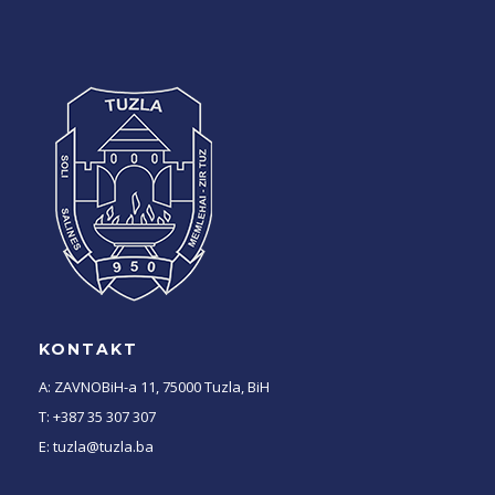
KONTAKT
A: ZAVNOBiH-a 11, 75000 Tuzla, BiH
T: +387 35 307 307
E: tuzla@tuzla.ba