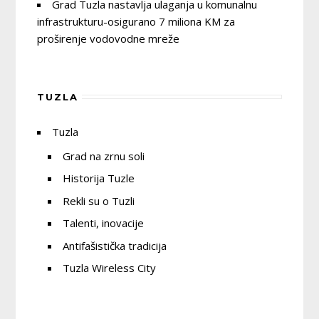
Grad Tuzla nastavlja ulaganja u komunalnu
infrastrukturu-osigurano 7 miliona KM za
proširenje vodovodne mreže
TUZLA
Tuzla
Grad na zrnu soli
Historija Tuzle
Rekli su o Tuzli
Talenti, inovacije
Antifašistička tradicija
Tuzla Wireless City