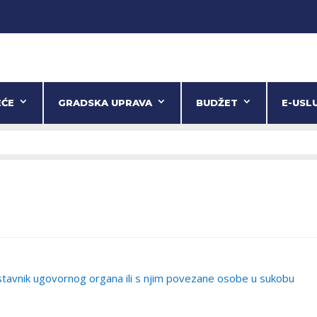
EĆE
GRADSKA UPRAVA
BUDŽET
E-USL
stavnik ugovornog organa ili s njim povezane osobe u sukobu