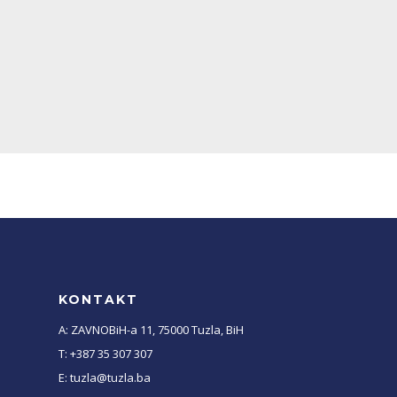
KONTAKT
A: ZAVNOBiH-a 11, 75000 Tuzla, BiH
T: +387 35 307 307
E: tuzla@tuzla.ba