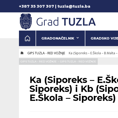
+387 35 307 307 | tuzla@tuzla.ba
GRADONAČELNIK
GRADSKO VIJ
GIPS TUZLA - RED VOŽNJE
Ka (Siporeks – E.Škola – B.Malta –

GIPS TUZLA - RED VOŽNJE
•
GIPS TUZLA - RED VOŽNJE
Ka (Siporeks – E.Šk
Siporeks) i Kb (Sip
E.Škola – Siporeks)