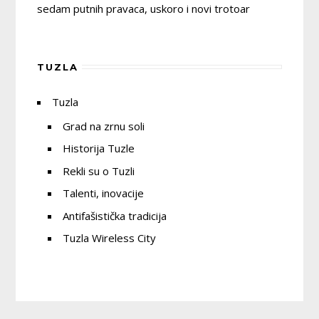
sedam putnih pravaca, uskoro i novi trotoar
TUZLA
Tuzla
Grad na zrnu soli
Historija Tuzle
Rekli su o Tuzli
Talenti, inovacije
Antifašistička tradicija
Tuzla Wireless City