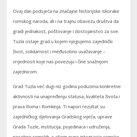
Ovaj dan podsjeća na značajne historijske iskorake
romskog naroda, ali i na trajnu obavezu društva da
gradi jednakost, poštovanje i dostojanstvo za sve.
Tuzla ostaje grad u kojem njegujemo zajednički
život, solidarnost i međusobno uvažavanje –
vrijednosti koje nas povezuju i čine snažnijom
zajednicom.
Grad Tuzla već dugi niz godina poduzima konkretne
aktivnosti na unapređenju statusa, kvaliteta života i
prava Roma i Romkinja. Ti napori rezultat su
zajedničkog djelovanja Gradskog vijeća, uprave
Grada Tuzle, institucija, pojedinaca i udruženja,
posebno romskih, s ciljem pune integracije romske