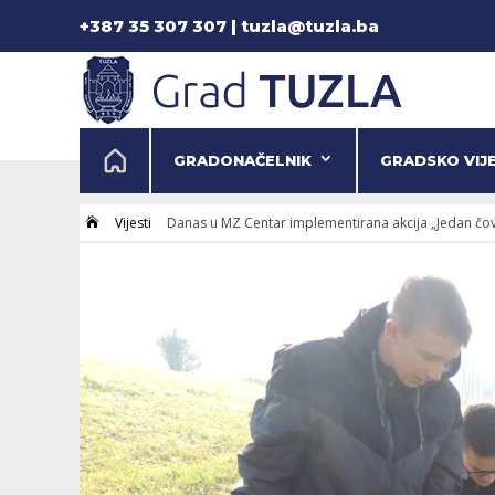
+387 35 307 307 | tuzla@tuzla.ba
GRADONAČELNIK
GRADSKO VIJ
Vijesti
Danas u MZ Centar implementirana akcija „Jedan čov
