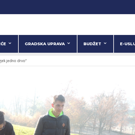
EĆE
GRADSKA UPRAVA
BUDŽET
E-USL
jek jedno drvo“