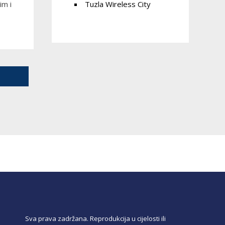
Tuzla Wireless City
im i
Sva prava zadržana. Reprodukcija u cijelosti ili