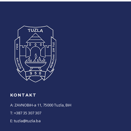
KONTAKT
A: ZAVNOBiH-a 11, 75000 Tuzla, BiH
T: +387 35 307 307
E: tuzla@tuzla.ba