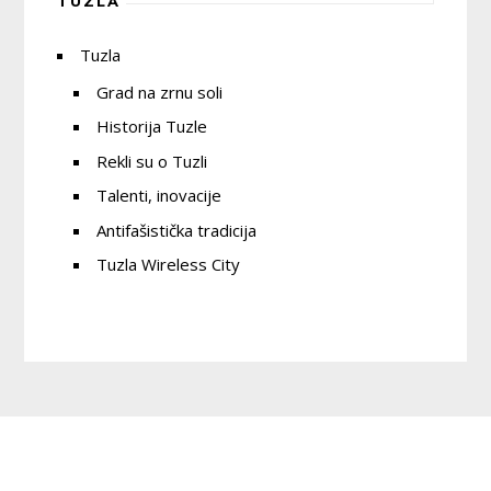
TUZLA
Tuzla
Grad na zrnu soli
Historija Tuzle
Rekli su o Tuzli
Talenti, inovacije
Antifašistička tradicija
Tuzla Wireless City