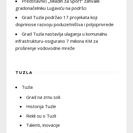
Predstavnici „Mladih za Sport“ zahvalili
gradonačelniku Lugaviću na podršci
Grad Tuzla podržao 17 projekata koji
doprinose razvoju poduzetništva i poljoprivrede
Grad Tuzla nastavlja ulaganja u komunalnu
infrastrukturu-osigurano 7 miliona KM za
proširenje vodovodne mreže
TUZLA
Tuzla
Grad na zrnu soli
Historija Tuzle
Rekli su o Tuzli
Talenti, inovacije