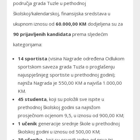
područja grada Tuzle u pethodnoj
školskoj/kalendarskoj, finansijska sredstava u
ukupnom iznosu od
60.000,00 KM
dodjeljena su za
90 prijavljenih kandidata
prema sljedećim
kategorijama:
14 sportista
(visina Nagrade određena Odlukom
sportskom saveza grada Tuzla o proglašenju
najuspješnijeg sportiste u prethodnoj godini);
najniža Nagrada je 550,00 KM a najviša 1.000,00
KM.
45 studenta
, koji su položili sve ispite u
prethodnoj školskoj godini sa najnižom
prosječnom ocjenom 9,5, u iznosu od 900,00 KM;
1 učenik
generacije srednje škole u prethodnoj
školskoj godini u iznosu od 500,00 KM;
30 učenika
, koji su osvojili jedno od prva tri