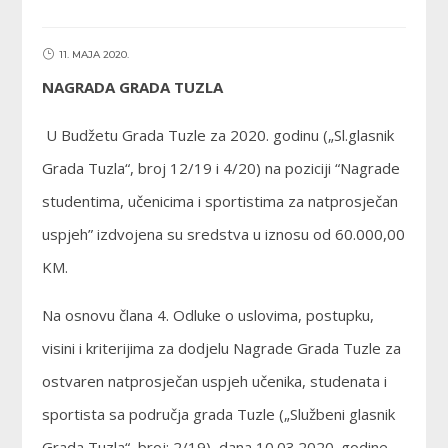
11. MAJA 2020.
NAGRADA GRADA TUZLA
U Budžetu Grada Tuzle za 2020. godinu („Sl.glasnik
Grada Tuzla“, broj 12/19 i 4/20) na poziciji “Nagrade
studentima, učenicima i sportistima za natprosječan
uspjeh” izdvojena su sredstva u iznosu od 60.000,00
KM.
Na osnovu člana 4. Odluke o uslovima, postupku,
visini i kriterijima za dodjelu Nagrade Grada Tuzle za
ostvaren natprosječan uspjeh učenika, studenata i
sportista sa područja grada Tuzle („Službeni glasnik
Grada Tuzla“, broj: 2/19), dana 10.03.2020. godine,