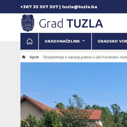
+387 35 307 307 | tuzla@tuzla.ba
GRADONAČELNIK
GRADSKO VIJ
Vijesti
Obavještenje o sanaciji puteva u ulici Fočanska i na
