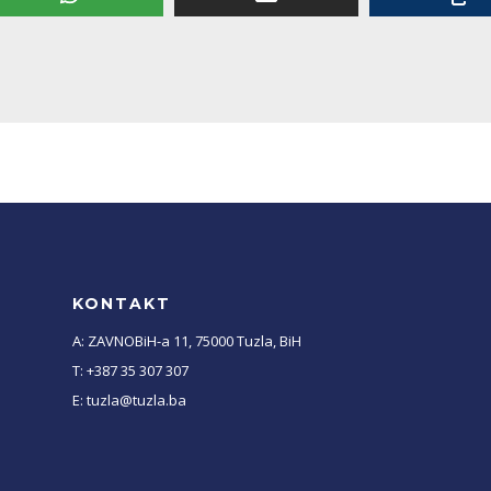
KONTAKT
A: ZAVNOBiH-a 11, 75000 Tuzla, BiH
T: +387 35 307 307
E: tuzla@tuzla.ba