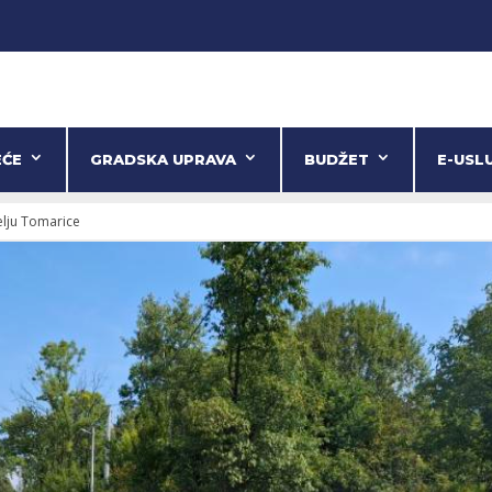
EĆE
GRADSKA UPRAVA
BUDŽET
E-USL
selju Tomarice