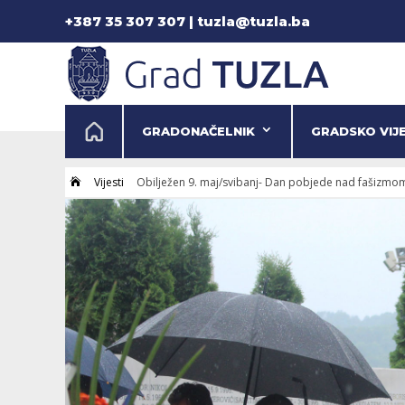
+387 35 307 307 | tuzla@tuzla.ba
GRADONAČELNIK
GRADSKO VIJ
Vijesti
Obilježen 9. maj/svibanj- Dan pobjede nad fašizmom,
