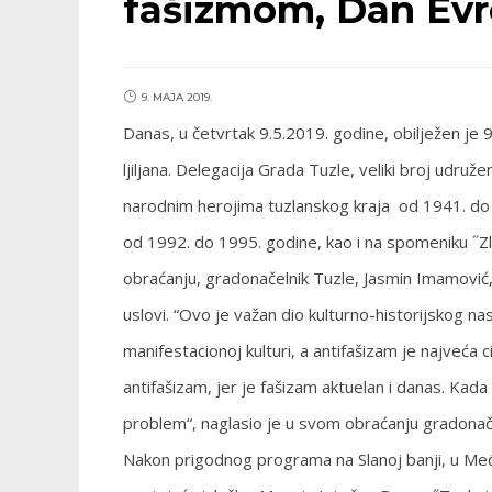
fašizmom, Dan Evro
9. MAJA 2019.
Danas, u četvrtak 9.5.2019. godine, obilježen je
ljiljana. Delegacija Grada Tuzle, veliki broj udruže
narodnim herojima tuzlanskog kraja od 1941. do 1
od 1992. do 1995. godine, kao i na spomeniku ˝Zla
obraćanju, gradonačelnik Tuzle, Jasmin Imamović, 
uslovi. “Ovo je važan dio kulturno-historijskog nas
manifestacionoj kulturi, a antifašizam je najveća c
antifašizam, jer je fašizam aktuelan i danas. Kada
problem“, naglasio je u svom obraćanju gradonač
Nakon prigodnog programa na Slanoj banji, u Među