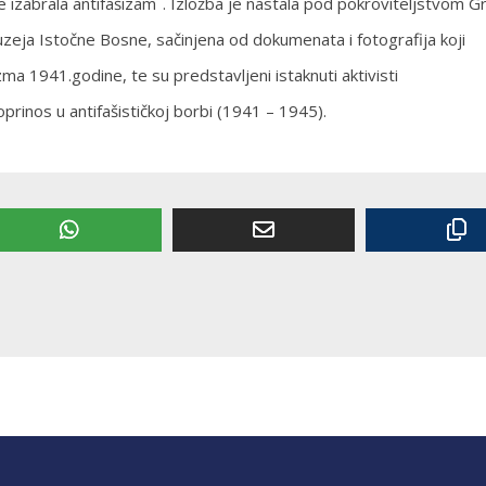
 izabrala antifašizam˝. Izložba je nastala pod pokroviteljstvom G
Muzeja Istočne Bosne, sačinjena od dokumenata i fotografija koji
a 1941.godine, te su predstavljeni istaknuti aktivisti
prinos u antifašističkoj borbi (1941 – 1945).