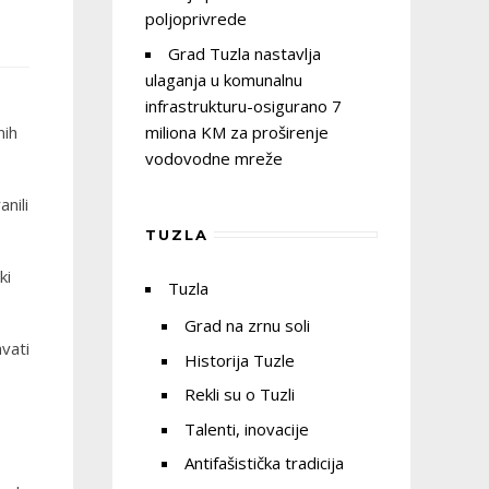
poljoprivrede
Grad Tuzla nastavlja
ulaganja u komunalnu
infrastrukturu-osigurano 7
miliona KM za proširenje
nih
vodovodne mreže
nili
TUZLA
ki
Tuzla
Grad na zrnu soli
avati
Historija Tuzle
Rekli su o Tuzli
Talenti, inovacije
Antifašistička tradicija