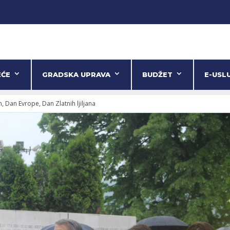
EĆE
GRADSKA UPRAVA
BUDŽET
E-USL
 Dan Evrope, Dan Zlatnih ljiljana