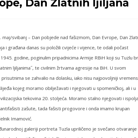
pe, Dan Zlatnih ljiljana
 9. maj/svibanj – Dan pobjede nad fašizmom, Dan Evrope, Dan Zlat
nja i građana danas su položili cvijeće i vijence, te odali počast
945. godine, poginulim pripadnicima Armije RBiH koji su Tuzlu bra
tnim ljiljanima˝, te civilnim žrtvama agresije na BiH. U svom
prisutnima se zahvalio na dolasku, iako nisu najpovoljniji vremens
lijeđa kojeg moramo obilježavati i njegovati u spomeničkoj, ali i u
ivilizacijska tekovina 20. stoljeća. Moramo stalno njegovati i ispolj
 antifašisti zašute, tada fašisti progovore i onda imamo krupan
elnik Imamović.
narodnoj galeriji portreta Tuzla upriličeno je svečano otvaranje