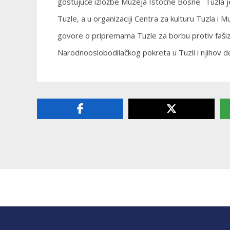
gostujuće izložbe Muzeja Istočne Bosne ˝Tuzla je
Tuzle, a u organizaciji Centra za kulturu Tuzla i 
govore o pripremama Tuzle za borbu protiv fašizm
Narodnooslobodilačkog pokreta u Tuzli i njihov do