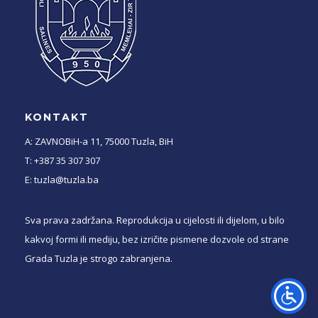
KONTAKT
A: ZAVNOBiH-a 11, 75000 Tuzla, BiH
T: +387 35 307 307
E: tuzla@tuzla.ba
Sva prava zadržana. Reprodukcija u cijelosti ili dijelom, u bilo
kakvoj formi ili mediju, bez izričite pismene dozvole od strane
Grada Tuzla je strogo zabranjena.