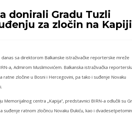
a donirali Gradu Tuzli
đenju za zločin na Kapiji
e danas sa direktorom Balkanske istraživačke reporterske mreže
IRN-a, Admirom Muslimovićem. Balkanska istraživačka reportersk
a ratne zločine u Bosni i Hercegovini, pa tako i suđenje Novaku
.
ju Memorijalnog centra „Kapija“, predstavnici BIRN-a odlučili su G
za suđenje ratnom zločincu Novaku Đukiću, kao i dvadesetpetomin