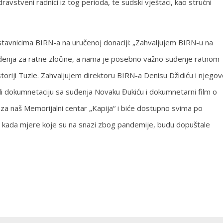
zdravstveni radnici iz tog perioda, te sudski vještaci, kao stručni
tavnicima BIRN-a na uručenoj donaciji: „Zahvaljujem BIRN-u na
đenja za ratne zločine, a nama je posebno važno suđenje ratnom
historiji Tuzle. Zahvaljujem direktoru BIRN-a Denisu Džidiću i njeg
li dokumnetaciju sa suđenja Novaku Đukiću i dokumnetarni film o
 za naš Memorijalni centar „Kapija“ i biće dostupno svima po
o kada mjere koje su na snazi zbog pandemije, budu dopuštale