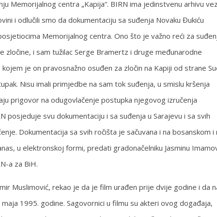
u Memorijalnog centra „Kapija“. BIRN ima jedinstvenu arhivu ve
ovini i odlučili smo da dokumentaciju sa suđenja Novaku Đukiću
posjetiocima Memorijalnog centra. Ono što je važno reći za suđen
e zločine, i sam tužilac Serge Bramertz i druge međunarodne
po kojem je on pravosnažno osuđen za zločin na Kapiji od strane S
stupak. Nisu imali primjedbe na sam tok suđenja, u smislu kršenja
 imaju prigovor na odugovlačenje postupka njegovog izručenja
posjeduje svu dokumentaciju i sa suđenja u Sarajevu i sa svih
enje. Dokumentacija sa svih ročišta je sačuvana i na bosanskom i
nas, u elektronskoj formi, predati gradonačelniku Jasminu Imamo
IRN-a za BiH.
r Muslimović, rekao je da je film urađen prije dvije godine i da n
. maja 1995. godine. Sagovornici u filmu su akteri ovog događaja,