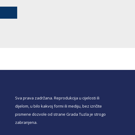
Sva prava zadržana. Reprodukcija u cijelosti ili
dijelom, u bilo kakvoj formi ili mediju, bez izričite
pismene dozvole od strane Grada Tuzla je strogo
zabranjena.