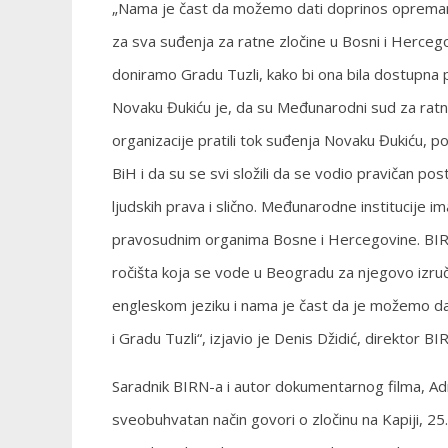
„Nama je čast da možemo dati doprinos opremanj
za sva suđenja za ratne zločine u Bosni i Herceg
doniramo Gradu Tuzli, kako bi ona bila dostupna 
Novaku Đukiću je, da su Međunarodni sud za ratn
organizacije pratili tok suđenja Novaku Đukiću, 
BiH i da su se svi složili da se vodio pravičan po
ljudskih prava i slično. Međunarodne institucije
pravosudnim organima Bosne i Hercegovine. BIRN 
ročišta koja se vode u Beogradu za njegovo izruč
engleskom jeziku i nama je čast da je možemo da
i Gradu Tuzli“, izjavio je Denis Džidić, direktor B
Saradnik BIRN-a i autor dokumentarnog filma, Admi
sveobuhvatan način govori o zločinu na Kapiji, 25