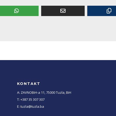
KONTAKT
A: ZAVNOBiH-a 11, 75000 Tuzla, BiH
T: +387 35 307 307
E: tuzla@tuzla.ba