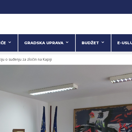
EĆE
GRADSKA UPRAVA
BUDŽET
E-USL
ju o suđenju za zločin na Kapiji