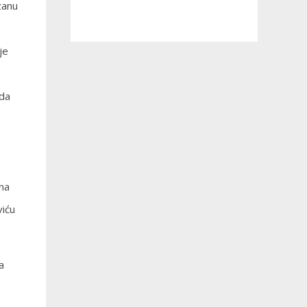
zanu
je
uda
 na
viću
a