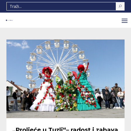
„Proljeće u Tuzli“– radost i zabava