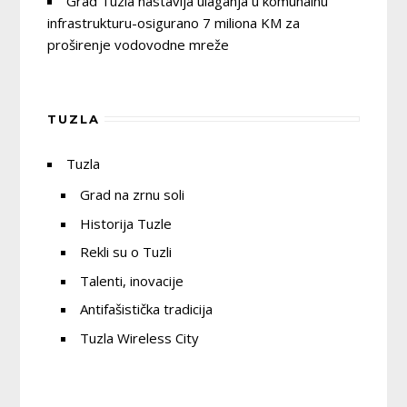
Grad Tuzla nastavlja ulaganja u komunalnu
infrastrukturu-osigurano 7 miliona KM za
proširenje vodovodne mreže
TUZLA
Tuzla
Grad na zrnu soli
Historija Tuzle
Rekli su o Tuzli
Talenti, inovacije
Antifašistička tradicija
Tuzla Wireless City