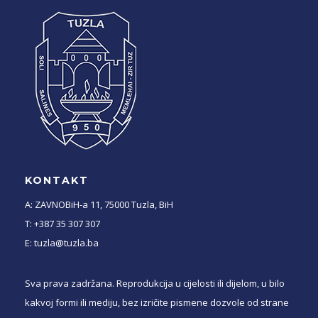
KONTAKT
A: ZAVNOBiH-a 11, 75000 Tuzla, BiH
T: +387 35 307 307
E: tuzla@tuzla.ba
Sva prava zadržana. Reprodukcija u cijelosti ili dijelom, u bilo
kakvoj formi ili mediju, bez izričite pismene dozvole od strane