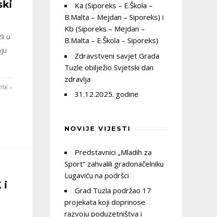
ski
Ka (Siporeks – E.Škola –
B.Malta – Mejdan – Siporeks) i
Kb (Siporeks – Mejdan –
i u
B.Malta – E.Škola – Siporeks)
aju
Zdravstveni savjet Grada
Tuzle obilježio Svjetski dan
zdravlja
IŠE
31.12.2025. godine
NOVIJE VIJESTI
Predstavnici „Mladih za
Sport“ zahvalili gradonačelniku
Lugaviću na podršci
 i
Grad Tuzla podržao 17
projekata koji doprinose
razvoju poduzetništva i