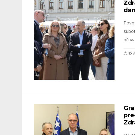
Zdr
dan
Povod
subot
očuva
10. 
Gra
pre
Zdr
U Gra