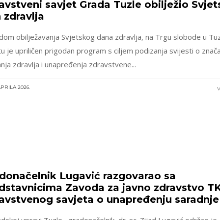
avstveni savjet Grada Tuzle obilježio Svjet
 zdravlja
om obilježavanja Svjetskog dana zdravlja, na Trgu slobode u Tuzl
u je upriličen prigodan program s ciljem podizanja svijesti o znač
nja zdravlja i unapređenja zdravstvene...
APRILA 2026.
V
donačelnik Lugavić razgovarao sa
dstavnicima Zavoda za javno zdravstvo TK
avstvenog savjeta o unapređenju saradnje
dskoj upravi Tuzle, gradonačelnik, dr. sc. Zijad Lugavić održao je