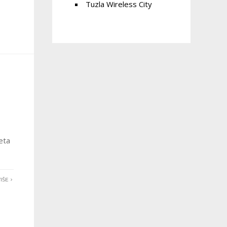
Tuzla Wireless City
o
eta
IŠE