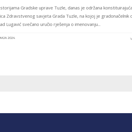
storijama Gradske uprave Tuzle, danas je održana konstituirajuć
ica Zdravstvenog savjeta Grada Tuzle, na kojoj je gradonačelnik d
ijad Lugavić svečano uručio rješenja o imenovanju...
MAJA 2024.
V