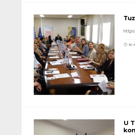
Tuz
https
30. 
U T
kon