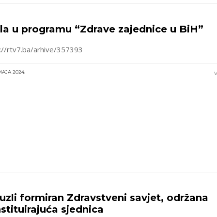
la u programu “Zdrave zajednice u BiH”
://rtv7.ba/arhive/357393
MAJA 2024.
V
uzli formiran Zdravstveni savjet, održana
stituirajuća sjednica