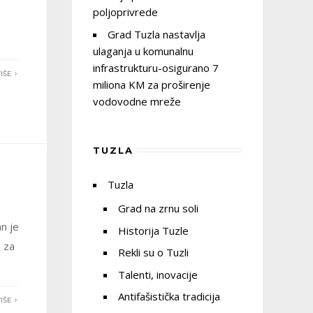
poljoprivrede
Grad Tuzla nastavlja
ulaganja u komunalnu
infrastrukturu-osigurano 7
IŠE
miliona KM za proširenje
vodovodne mreže
TUZLA
Tuzla
Grad na zrnu soli
n je
Historija Tuzle
 za
Rekli su o Tuzli
Talenti, inovacije
Antifašistička tradicija
IŠE