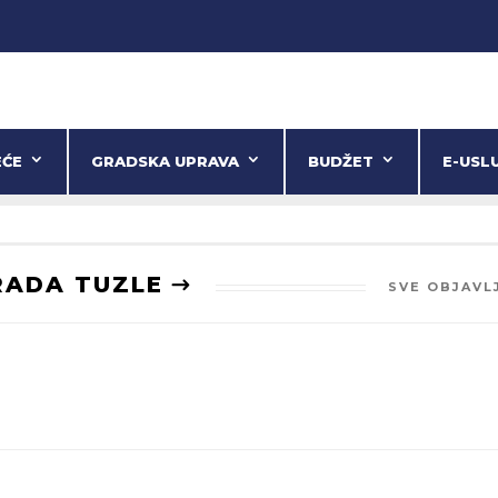
EĆE
GRADSKA UPRAVA
BUDŽET
E-USL
RADA TUZLE
SVE OBJAVL