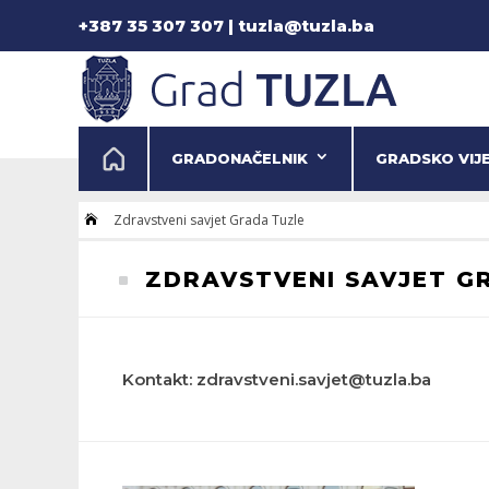
+387 35 307 307 | tuzla@tuzla.ba
GRADONAČELNIK
GRADSKO VIJ
Zdravstveni savjet Grada Tuzle

ZDRAVSTVENI SAVJET G
^
Kontakt: zdravstveni.savjet@tuzla.ba