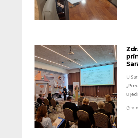
Zdr
pri
Sar
U Sar
„Pred
u jed
15.