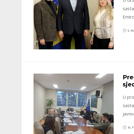
sasta
Emiro
5. M
Pre
sje
U pro
sasta
javno
16.