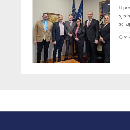
U pro
sjedn
sc. Z
30. 