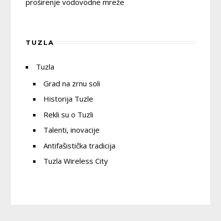
proširenje vodovodne mreže
TUZLA
Tuzla
Grad na zrnu soli
Historija Tuzle
Rekli su o Tuzli
Talenti, inovacije
Antifašistička tradicija
Tuzla Wireless City