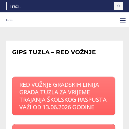
GIPS TUZLA – RED VOŽNJE
RED VOŽNJE GRADSKIH LINIJA
GRADA TUZLA ZA VRIJEME
TRAJANJA ŠKOLSKOG RASPUSTA
VAŽI OD 13.06.2026 GODINE