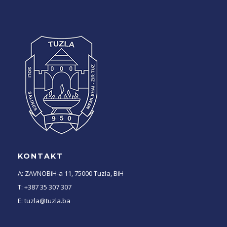
KONTAKT
A: ZAVNOBiH-a 11, 75000 Tuzla, BiH
T: +387 35 307 307
E: tuzla@tuzla.ba