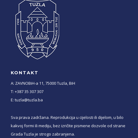
KONTAKT
A: ZAVNOBiH-a 11, 75000 Tuzla, BiH
T: +387 35 307 307
E: tuzla@tuzla.ba
Sva prava zadržana. Reprodukcija u cijelosti ili dijelom, u bilo
kakvoj formi ili mediju, bez izričite pismene dozvole od strane
Grada Tuzla je strogo zabranjena.