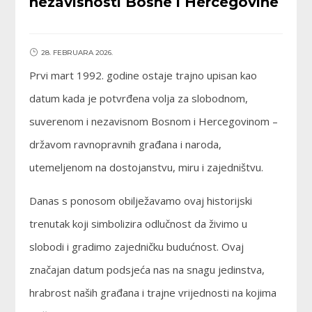
nezavisnosti Bosne i Hercegovine
28. FEBRUARA 2026.
Prvi mart 1992. godine ostaje trajno upisan kao
datum kada je potvrđena volja za slobodnom,
suverenom i nezavisnom Bosnom i Hercegovinom –
državom ravnopravnih građana i naroda,
utemeljenom na dostojanstvu, miru i zajedništvu.
Danas s ponosom obilježavamo ovaj historijski
trenutak koji simbolizira odlučnost da živimo u
slobodi i gradimo zajedničku budućnost. Ovaj
značajan datum podsjeća nas na snagu jedinstva,
hrabrost naših građana i trajne vrijednosti na kojima