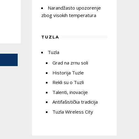
Narandžasto upozorenje
zbog visokih temperatura
TUZLA
Tuzla
Grad na zrnu soli
Historija Tuzle
Rekli su o Tuzli
Talenti, inovacije
Antifašistička tradicija
Tuzla Wireless City