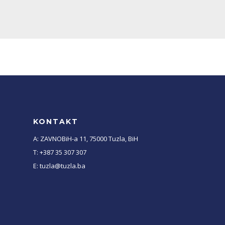
KONTAKT
A: ZAVNOBiH-a 11, 75000 Tuzla, BiH
T: +387 35 307 307
E: tuzla@tuzla.ba