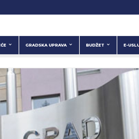
EĆE
GRADSKA UPRAVA
BUDŽET
E-USL