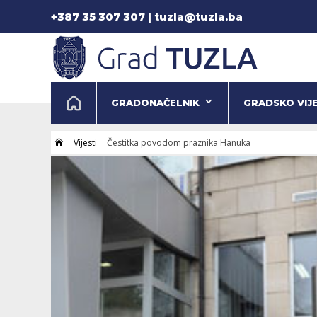
+387 35 307 307 | tuzla@tuzla.ba
GRADONAČELNIK
GRADSKO VIJ
Vijesti
Čestitka povodom praznika Hanuka
