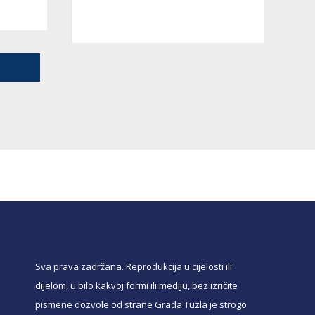
Sva prava zadržana. Reprodukcija u cijelosti ili
dijelom, u bilo kakvoj formi ili mediju, bez izričite
pismene dozvole od strane Grada Tuzla je strogo