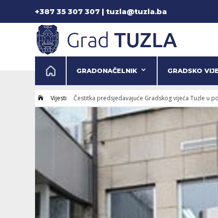
+387 35 307 307 | tuzla@tuzla.ba
GRADONAČELNIK
GRADSKO VIJ
Vijesti
Čestitka predsjedavajuće Gradskog vijeća Tuzle u p
