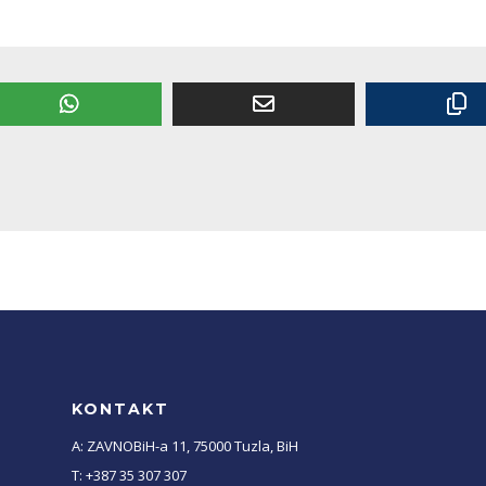
KONTAKT
A: ZAVNOBiH-a 11, 75000 Tuzla, BiH
T: +387 35 307 307