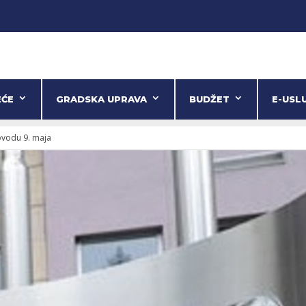
EĆE
GRADSKA UPRAVA
BUDŽET
E-USL
ovodu 9. maja