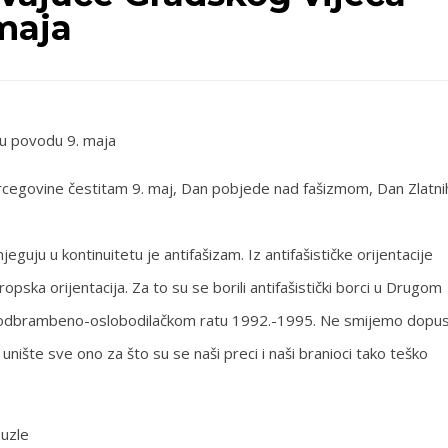
maja
 u povodu 9. maja
rcegovine čestitam 9. maj, Dan pobjede nad fašizmom, Dan Zlatni
jeguju u kontinuitetu je antifašizam. Iz antifašističke orijentacije
opska orijentacija. Za to su se borili antifašistički borci u Drugom
i u odbrambeno-oslobodilačkom ratu 1992.-1995. Ne smijemo dopust
ište sve ono za što su se naši preci i naši branioci tako teško
Tuzle