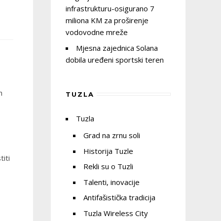
infrastrukturu-osigurano 7
miliona KM za proširenje
vodovodne mreže
Mjesna zajednica Solana
dobila uređeni sportski teren
h
TUZLA
Tuzla
Grad na zrnu soli
Historija Tuzle
iti
Rekli su o Tuzli
Talenti, inovacije
Antifašistička tradicija
Tuzla Wireless City