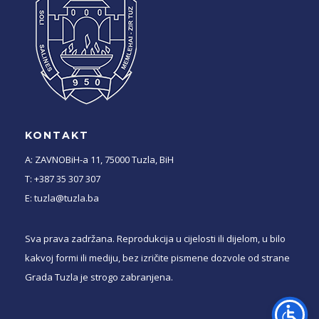
KONTAKT
A: ZAVNOBiH-a 11, 75000 Tuzla, BiH
T: +387 35 307 307
E: tuzla@tuzla.ba
Sva prava zadržana. Reprodukcija u cijelosti ili dijelom, u bilo
kakvoj formi ili mediju, bez izričite pismene dozvole od strane
Grada Tuzla je strogo zabranjena.