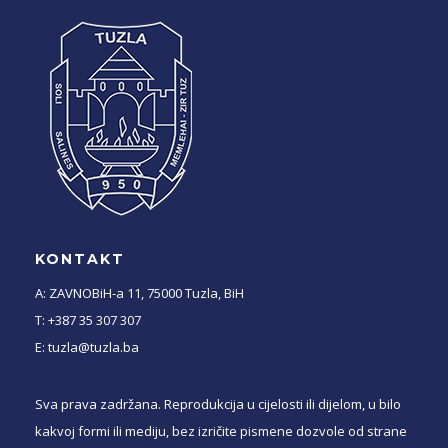
KONTAKT
A: ZAVNOBiH-a 11, 75000 Tuzla, BiH
T: +387 35 307 307
E: tuzla@tuzla.ba
Sva prava zadržana. Reprodukcija u cijelosti ili dijelom, u bilo
kakvoj formi ili mediju, bez izričite pismene dozvole od strane