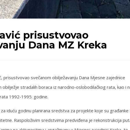
avić prisustvovao
vanju Dana MZ Kreka
vić, prisustvovao svečanom obilježavanju Dana Mjesne zajednice
 obilježje stradalih boraca iz narodno-oslobodilačkog rata, kao i 
 rata 1992-1995. godine.
 za iduću godinu planirana sredstva za projekte koje su građanke 
ritetne. Raspoloživim sredstvima predviđena je rekonstrukcija puta
đanima na aktivnostima i angažmanu u Mjesnoj zajednici Kreka, te