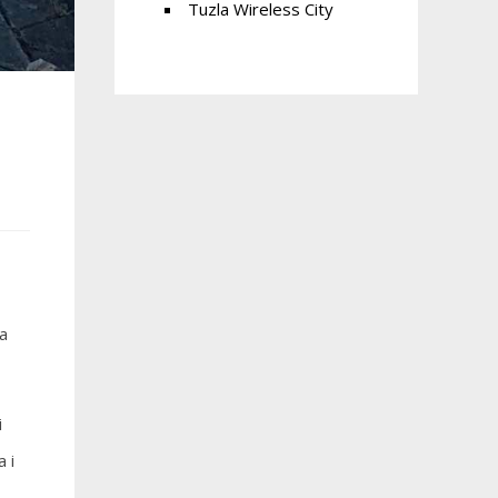
Tuzla Wireless City
na
i
 i