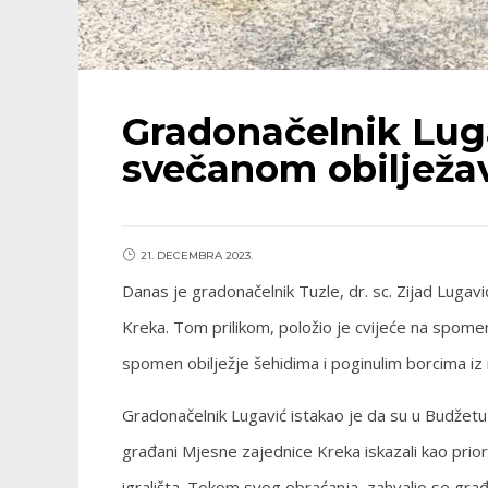
Gradonačelnik Lug
svečanom obilježa
21. DECEMBRA 2023.
Danas je gradonačelnik Tuzle, dr. sc. Zijad Luga
Kreka. Tom prilikom, položio je cvijeće na spomen
spomen obilježje šehidima i poginulim borcima iz
Gradonačelnik Lugavić istakao je da su u Budžetu
građani Mjesne zajednice Kreka iskazali kao prio
igrališta. Tokom svog obraćanja, zahvalio se gra