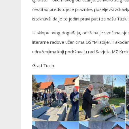
čestitao predstojeće praznike, poželjevši zdravlj
istaknuvši da je to jedini pravi put i za našu Tuzl
U sklopu ovog događaja, održana je svečana sjedn
literarne radove učenicima OŠ “Miladije”. Također
udruženjima koji podržavaju rad Savjeta MZ Krek
Grad Tuzla