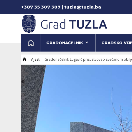
+387 35 307 307 | tuzla@tuzla.ba
GRADONAČELNIK
GRADSKO VIJ
Vijesti
Gradonačelnik Lugavić prisustvovao svečanom obil
