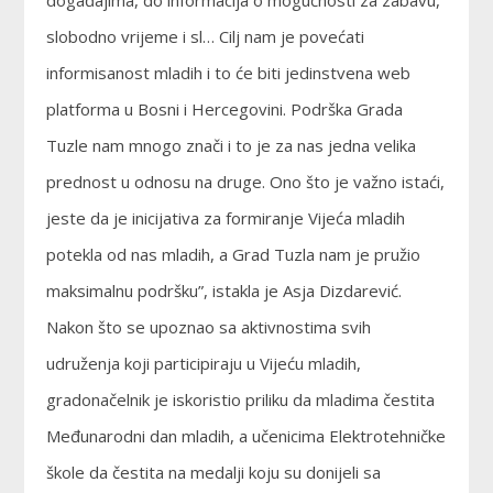
događajima, do informacija o mogućnosti za zabavu,
slobodno vrijeme i sl… Cilj nam je povećati
informisanost mladih i to će biti jedinstvena web
platforma u Bosni i Hercegovini. Podrška Grada
Tuzle nam mnogo znači i to je za nas jedna velika
prednost u odnosu na druge. Ono što je važno istaći,
jeste da je inicijativa za formiranje Vijeća mladih
potekla od nas mladih, a Grad Tuzla nam je pružio
maksimalnu podršku”, istakla je Asja Dizdarević.
Nakon što se upoznao sa aktivnostima svih
udruženja koji participiraju u Vijeću mladih,
gradonačelnik je iskoristio priliku da mladima čestita
Međunarodni dan mladih, a učenicima Elektrotehničke
škole da čestita na medalji koju su donijeli sa