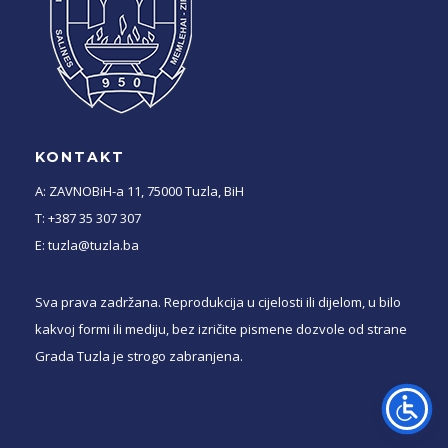
KONTAKT
A: ZAVNOBiH-a 11, 75000 Tuzla, BiH
T: +387 35 307 307
E: tuzla@tuzla.ba
Sva prava zadržana. Reprodukcija u cijelosti ili dijelom, u bilo
kakvoj formi ili mediju, bez izričite pismene dozvole od strane
Grada Tuzla je strogo zabranjena.