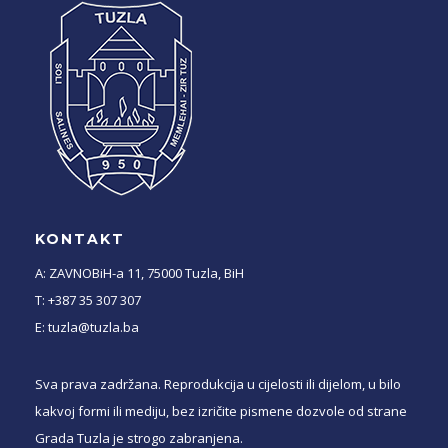
KONTAKT
A: ZAVNOBiH-a 11, 75000 Tuzla, BiH
T: +387 35 307 307
E: tuzla@tuzla.ba
Sva prava zadržana. Reprodukcija u cijelosti ili dijelom, u bilo
kakvoj formi ili mediju, bez izričite pismene dozvole od strane
Grada Tuzla je strogo zabranjena.