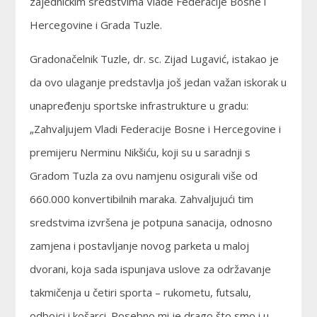
zajedničkim sredstvima Vlade Federacije Bosne i
Hercegovine i Grada Tuzle.
Gradonačelnik Tuzle, dr. sc. Zijad Lugavić, istakao je
da ovo ulaganje predstavlja još jedan važan iskorak u
unapređenju sportske infrastrukture u gradu:
„Zahvaljujem Vladi Federacije Bosne i Hercegovine i
premijeru Nerminu Nikšiću, koji su u saradnji s
Gradom Tuzla za ovu namjenu osigurali više od
660.000 konvertibilnih maraka. Zahvaljujući tim
sredstvima izvršena je potpuna sanacija, odnosno
zamjena i postavljanje novog parketa u maloj
dvorani, koja sada ispunjava uslove za održavanje
takmičenja u četiri sporta – rukometu, futsalu,
odbojci i košarci. Posebno mi je drago što smo i u