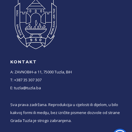
KONTAKT
A: ZAVNOBiH-a 11, 75000 Tuzla, BiH
T: +387 35 307 307
E: tuzla@tuzla.ba
Sva prava zadržana. Reprodukcija u cijelosti ili dijelom, u bilo
kakvoj formi ili mediju, bez izričite pismene dozvole od strane
Grada Tuzla je strogo zabranjena.