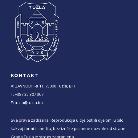
KONTAKT
A: ZAVNOBiH-a 11, 75000 Tuzla, BiH
T: +387 35 307 307
E: tuzla@tuzla.ba
Sva prava zadržana. Reprodukcija u cijelosti ili dijelom, u bilo
kakvoj formi ili mediju, bez izričite pismene dozvole od strane
Grada Tuzla je strogo zabranjena.