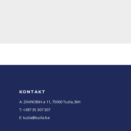
KONTAKT
A: ZAVNOBiH-a 11, 75000 Tuzla, BiH
T: +387 35 307 307
E: tuzla@tuzla.ba