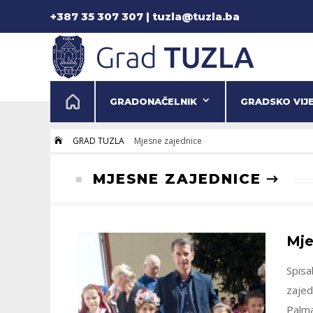
+387 35 307 307 | tuzla@tuzla.ba
GRADONAČELNIK
GRADSKO VIJ
GRAD TUZLA
Mjesne zajednice

MJESNE ZAJEDNICE
^
Mje
Spisa
zajed
Palma 