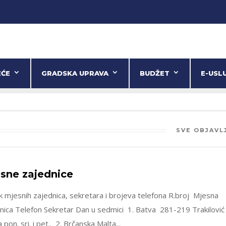
EĆE
GRADSKA UPRAVA
BUDŽET
E-USL
SVE OBJAVL
sne zajednice
k mjesnih zajednica, sekretara i brojeva telefona R.broj Mjesna
nica Telefon Sekretar Dan u sedmici 1. Batva 281-219 Trakilović
pon. sri. i pet.. 2. Brčanska Malta...