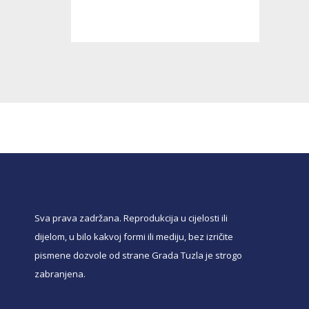
Sva prava zadržana. Reprodukcija u cijelosti ili
dijelom, u bilo kakvoj formi ili mediju, bez izričite
pismene dozvole od strane Grada Tuzla je strogo
zabranjena.