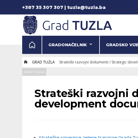
+387 35 307 307 | tuzla@tuzla.ba
GRADONAČELNIK
GRADSKO VIJ
GRAD TUZLA
Strateški razvojni dokumenti / Strategic de

GRAD TUZLA
Strateški razvojni 
development doc
Strateške smjernice zelene tranzicije Grada T