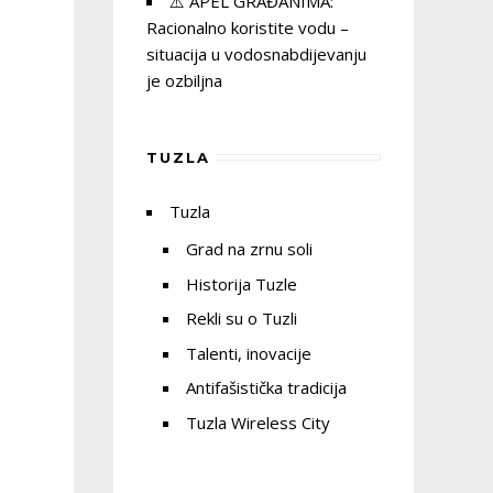
⚠️ APEL GRAĐANIMA:
Racionalno koristite vodu –
situacija u vodosnabdijevanju
je ozbiljna
TUZLA
Tuzla
Grad na zrnu soli
Historija Tuzle
Rekli su o Tuzli
Talenti, inovacije
Antifašistička tradicija
Tuzla Wireless City