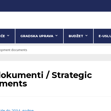
EĆE
GRADSKA UPRAVA
BUDŽET
E-USL
velopment documents
dokumenti / Strategic
uments
uzle do 2034. godine