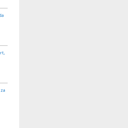
da
rt,
 za