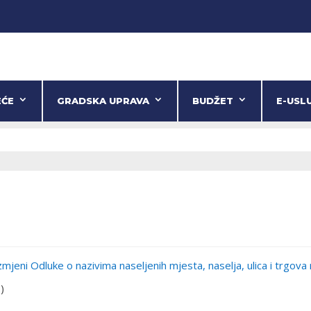
EĆE
GRADSKA UPRAVA
BUDŽET
E-USL
mjeni Odluke o nazivima naseljenih mjesta, naselja, ulica i trgova
)