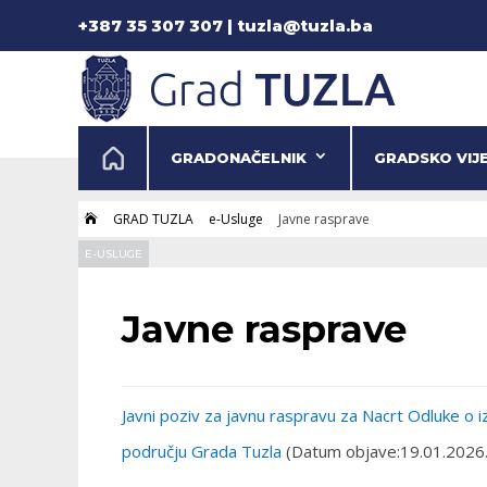
+387 35 307 307 | tuzla@tuzla.ba
GRADONAČELNIK
GRADSKO VIJ
GRAD TUZLA
e-Usluge
Javne rasprave

E-USLUGE
Javne rasprave
Javni poziv za javnu raspravu za Nacrt Odluke o iz
području Grada Tuzla
(Datum objave:19.01.2026.