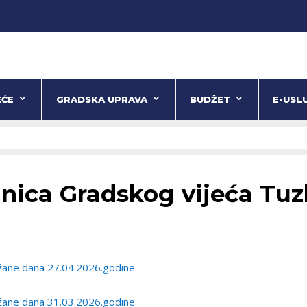
EĆE
GRADSKA UPRAVA
BUDŽET
E-USL
nica Gradskog vijeća Tuz
žane dana 27.04.2026.godine
žane dana 31.03.2026.godine